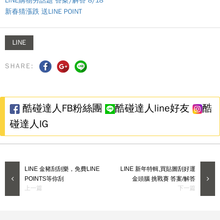
LINE購物夯話題 答案/解答 8/18
新春猜漲跌 送LINE POINT
LINE
SHARE:
酷碰達人FB粉絲團
酷碰達人line好友
酷
碰達人IG
LINE 金豬刮刮樂，免費LINE
LINE 新年特輯,買貼圖刮好運
POINTS等你刮
金頭腦 挑戰賽 答案/解答
上一篇
下一篇
首頁