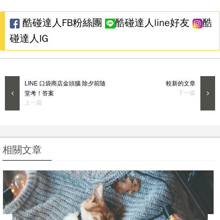
酷碰達人FB粉絲團
酷碰達人line好友
酷
碰達人IG
LINE 口袋商店金頭腦 除夕前隨
較新的文章
下一篇
堂考！答案
上一篇
首頁
相關文章